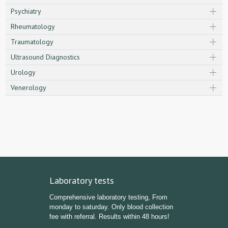
Psychiatry
Rheumatology
Traumatology
Ultrasound Diagnostics
Urology
Venerology
Laboratory tests
Comprehensive laboratory testing, From
monday to saturday. Only blood collection
fee with referral. Results within 48 hours!