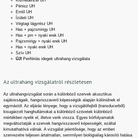
Kismedencei UH
Pénisz UH
Emlő UH
Ízületi UH
Végtagi lágyrész UH
Has + pajzsmirigy UH
Has + pm + nyaki erek UH
Pajzsmirigy + nyaki erek UH
Has + nyaki erek UH
Szív UH
ÚJ!
Perifériás idegek ultrahang vizsgálata
Az ultrahang vizsgálatról részletesen
Az ultrahangvizsgálat során a különböző szervek akusztikus
sajátosságaik, hangvisszaverő képességük alapján különülnek el
egymástól. Az eljárás lényege, hogy a vizsgálófejből (transducerből)
kisugárzott hanghullámokat a különböző szövetek különböző
mértékben nyelik el, illetve verik vissza. Egyes kórfolyamatok
megváltoztatják a szervek hangvisszaverő képességét, ezáltal
kimutathatóvá válnak. A vizsgálat jelentősége, hogy az emberi
szervezetre teljesen ártalmatlan, semmilyen biológiailag károsító hatása