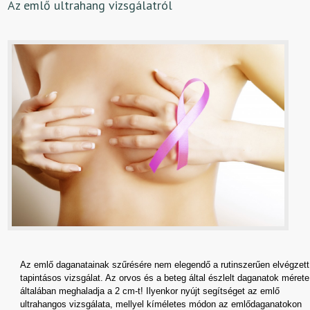
Az emlő ultrahang vizsgálatról
Az emlő daganatainak szűrésére nem elegendő a rutinszerűen elvégzett
tapintásos vizsgálat. Az orvos és a beteg által észlelt daganatok mérete
általában meghaladja a 2 cm-t! Ilyenkor nyújt segítséget az emlő
ultrahangos vizsgálata, mellyel kíméletes módon az emlődaganatokon