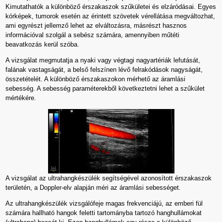
Kimutathatók a különböző érszakaszok szűkületei és elzáródásai. Egyes
kórképek, tumorok esetén az érintett szövetek vérellátása megváltozhat,
ami egyrészt jellemző lehet az elváltozásra, másrészt hasznos
információval szolgál a sebész számára, amennyiben műtéti
beavatkozás kerül szóba.
A vizsgálat megmutatja a nyaki vagy végtagi nagyartériák lefutását,
falának vastagságát, a belső felszínen lévő felrakódások nagyságát,
összetételét. A különböző érszakaszokon mérhető az áramlási
sebesség. A sebesség paraméterekből következtetni lehet a szűkület
mértékére.
A vizsgálat az ultrahangkészülék segítségével azonosított érszakaszok
területén, a Doppler-elv alapján méri az áramlási sebességet.
Az ultrahangkészülék vizsgálófeje magas frekvenciájú, az emberi fül
számára hallható hangok feletti tartományba tartozó hanghullámokat