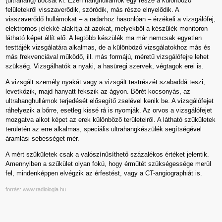
(ultrahang) bocsát ki. Ezen hanghullámok egy része a különböző
felületekről visszaverődik, szóródik, más része elnyelődik. A
visszaverődő hullámokat – a radarhoz hasonlóan – érzékeli a vizsgálófej,
elektromos jelekké alakítja át azokat, melyekből a készülék monitoron
látható képet állít elő. A legtöbb készülék ma már nemcsak egyetlen
testtájék vizsgálatára alkalmas, de a különböző vizsgálatokhoz más és
más frekvenciával működő, ill. más formájú, méretű vizsgálófejre lehet
szükség. Vizsgálhatók a nyaki, a hasüregi szervek, végtagok erei is.
A vizsgált személy nyakát vagy a vizsgált testrészét szabaddá teszi,
levetkőzik, majd hanyatt fekszik az ágyon. Bőrét kocsonyás, az
ultrahanghullámok terjedését elősegítő zselével kenik be. A vizsgálófejet
ráhelyezik a bőrre, esetleg kissé rá is nyomják. Az orvos a vizsgálófejet
mozgatva alkot képet az erek különböző területeiről. A látható szűkületek
területén az erre alkalmas, speciális ultrahangkészülék segítségével
áramlási sebességet mér.
A mért szűkületek csak a valószínűsíthető százalékos értéket jelentik.
Amennyiben a szűkület olyan fokú, hogy érműtét szükségessége merül
fel, mindenképpen elvégzik az érfestést, vagy a CT-angiographiát is.
forrás: www.radiologia.hu