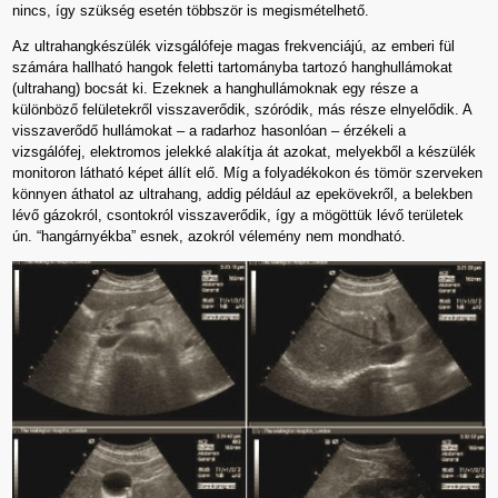
nincs, így szükség esetén többször is megismételhető.
Az ultrahangkészülék vizsgálófeje magas frekvenciájú, az emberi fül
számára hallható hangok feletti tartományba tartozó hanghullámokat
(ultrahang) bocsát ki. Ezeknek a hanghullámoknak egy része a
különböző felületekről visszaverődik, szóródik, más része elnyelődik. A
visszaverődő hullámokat – a radarhoz hasonlóan – érzékeli a
vizsgálófej, elektromos jelekké alakítja át azokat, melyekből a készülék
monitoron látható képet állít elő. Míg a folyadékokon és tömör szerveken
könnyen áthatol az ultrahang, addig például az epekövekről, a belekben
lévő gázokról, csontokról visszaverődik, így a mögöttük lévő területek
ún. “hangárnyékba” esnek, azokról vélemény nem mondható.