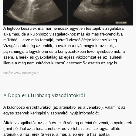
A legtöbb készülék ma már nemcsak egyetlen testtájék vizsgálatára
alkalmas, de a különböző vizsgálatokhoz más és más frekvenciával
működő, illetve más formájú, méretű vizsgálófejre lehet szükség.
Vizsgálhatók még az emlők, a nyakon a nyálmirigyek, az erek, a
pajzsmirigy, a lágyék erei és a környezetükben lévő nyirokcsomók, a
szem, a herék és gyakorlatilag az egész vázizomzat és az ízületek,
illetve a még nem záródott kutacsú csecsemők esetén az agy is.
forrás: www.radiologia.hu
A Doppler ultrahang vizsgálatokról
A különböző érstruktúrákról (az artériákról és a vénákról), valamint az
egyes szervek keringési viszonyairól nyújt információt.
Általa vizsgálhatók az alsó és felső végtag artériái és vénái, a nyaki erek
(mint például az arteria carotisok és vertebralisok – az agyat ellátó
artériák), a hasi erek (a vese, a máj, a lép erei, a hasi aorta).